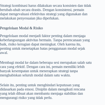
Strategi kombinasi harus dilakukan secara konsisten dan tidak
berubah-ubah secara drastis. Dengan konsistensi, pemain
dapat mengevaluasi efektivitas strategi yang digunakan dan
melakukan penyesuaian jika diperlukan.
Pengelolaan Modal & Risiko
Pengelolaan modal menjadi faktor penting dalam menjaga
keberlangsungan aktivitas bermain. Tanpa perencanaan yang
baik, risiko kerugian dapat meningkat. Oleh karena itu,
penting untuk menetapkan batas penggunaan modal sejak
awal.
Membagi modal ke dalam beberapa sesi merupakan salah satu
cara yang efektif. Dengan cara ini, pemain memiliki lebih
banyak kesempatan untuk menerapkan strategi tanpa
menghabiskan seluruh modal dalam satu waktu.
Selain itu, penting untuk menghindari keputusan yang
didasarkan pada emosi. Disiplin dalam mengikuti rencana
yang telah dibuat akan membantu menjaga stabilitas dan
mengurangi risiko yang tidak perlu.