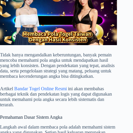
r
Tidak hanya mengandalkan keberuntungan, banyak pemain
mencoba memahami pola angka untuk mendapatkan hasil
yang lebih konsisten. Dengan pendekatan yang tepat, analisis
data, serta pengelolaan strategi yang matang, peluang untuk
membaca kecenderungan angka bisa ditingkatkan.
Artikel
Bandar Togel Online Resmi
ini akan membahas
berbagai teknik dan pendekatan logis yang dapat digunakan
untuk memahami pola angka secara lebih sistematis dan
terarah.
Pemahaman Dasar Sistem Angka
Langkah awal dalam membaca pola adalah memahami sistem
angka yang digunakan. Setiap hasil keluaran merupakan