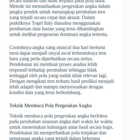
secara dinamis dan tidak terpaku pada pola lama.
Metode ini memanfaatkan pergerakan angka dalam
jangka pendek untuk menangkap perubahan tren
yang terjadi secara cepat dan akurat. Dalam
praktiknya Togel Italy dianalisa menggunakan
pembaruan data harian yang terus dibandingkan
untuk melihat pergeseran dominasi angka tertentu.
Contohnya angka yang muncul dua hari berturut
turut dapat menjadi sinyal awal terbentuknya tren
baru yang perlu diperhatikan secara serius.
Pendekatan ini membuat proses analisa lebih
responsif terhadap perubahan sehingga tidak
tertinggal oleh pola yang sudah tidak relevan lagi.
Dengan mengikuti tren terbaru hasil prediksi menjadi
lebih adaptif dan mampu menyesuaikan dengan
kondisi data yang terus berkembang.
Teknik Membaca Pola Pergerakan Angka
Teknik membaca pola pergerakan angka berfokus
pada perubahan susunan angka dari waktu ke waktu
untuk menemukan hubungan antar hasil secara logis.
Pendekatan ini memperhatikan pola lonjakan dan
penurunan angka yang terjadi dalam beberapa