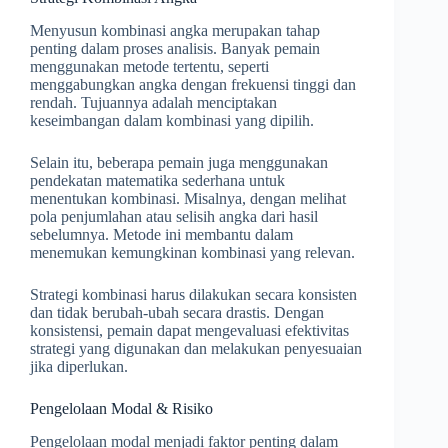
Menyusun kombinasi angka merupakan tahap
penting dalam proses analisis. Banyak pemain
menggunakan metode tertentu, seperti
menggabungkan angka dengan frekuensi tinggi dan
rendah. Tujuannya adalah menciptakan
keseimbangan dalam kombinasi yang dipilih.
Selain itu, beberapa pemain juga menggunakan
pendekatan matematika sederhana untuk
menentukan kombinasi. Misalnya, dengan melihat
pola penjumlahan atau selisih angka dari hasil
sebelumnya. Metode ini membantu dalam
menemukan kemungkinan kombinasi yang relevan.
Strategi kombinasi harus dilakukan secara konsisten
dan tidak berubah-ubah secara drastis. Dengan
konsistensi, pemain dapat mengevaluasi efektivitas
strategi yang digunakan dan melakukan penyesuaian
jika diperlukan.
Pengelolaan Modal & Risiko
Pengelolaan modal menjadi faktor penting dalam