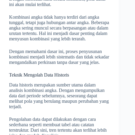
ini akan mulai terlihat.
Kombinasi angka tidak hanya terdiri dari angka
tunggal, tetapi juga hubungan antar angka. Beberapa
angka sering muncul secara berpasangan atau dalam
urutan tertentu. Hal ini menjadi dasar penting dalam
menyusun kombinasi yang lebih terarah.
Dengan memahami dasar ini, proses penyusunan
kombinasi menjadi lebih sistematis dan tidak sekadar
mengandalkan perkiraan tanpa dasar yang jelas.
Teknik Mengolah Data Historis
Data historis merupakan sumber utama dalam
analisis kombinasi angka. Dengan mengumpulkan
data dari periode sebelumnya, seseorang dapat
melihat pola yang berulang maupun perubahan yang
terjadi.
Pengolahan data dapat dilakukan dengan cara
sederhana seperti membuat tabel atau catatan
terstruktur. Dari sini, tren tertentu akan terlihat lebih