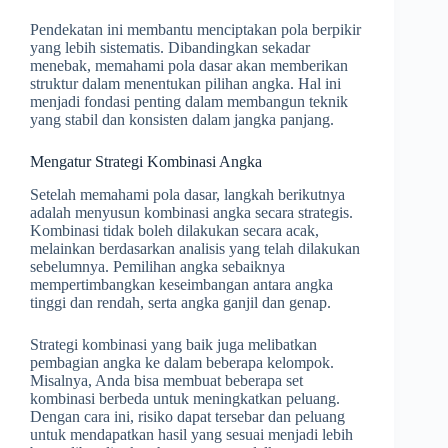
Pendekatan ini membantu menciptakan pola berpikir
yang lebih sistematis. Dibandingkan sekadar
menebak, memahami pola dasar akan memberikan
struktur dalam menentukan pilihan angka. Hal ini
menjadi fondasi penting dalam membangun teknik
yang stabil dan konsisten dalam jangka panjang.
Mengatur Strategi Kombinasi Angka
Setelah memahami pola dasar, langkah berikutnya
adalah menyusun kombinasi angka secara strategis.
Kombinasi tidak boleh dilakukan secara acak,
melainkan berdasarkan analisis yang telah dilakukan
sebelumnya. Pemilihan angka sebaiknya
mempertimbangkan keseimbangan antara angka
tinggi dan rendah, serta angka ganjil dan genap.
Strategi kombinasi yang baik juga melibatkan
pembagian angka ke dalam beberapa kelompok.
Misalnya, Anda bisa membuat beberapa set
kombinasi berbeda untuk meningkatkan peluang.
Dengan cara ini, risiko dapat tersebar dan peluang
untuk mendapatkan hasil yang sesuai menjadi lebih