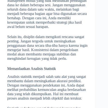
Manajemen modal yang baik melibatkan pembagian
dana ke dalam beberapa sesi. Jangan menggunakan
seluruh dana dalam satu waktu, melainkan bagi
menjadi beberapa bagian agar bisa digunakan secara
bertahap. Dengan cara ini, Anda memiliki
kesempatan untuk memperbaiki strategi jika hasil
awal belum sesuai harapan.
Selain itu, disiplin dalam mengikuti rencana sangat
penting. Jangan tergoda untuk meningkatkan
penggunaan dana secara tiba-tiba hanya karena ingin
mengejar hasil. Konsistensi dalam pengelolaan
modal akan membantu menjaga stabilitas dan
menghindari kerugian yang tidak perlu.
Memanfaatkan Analisis Statistik
Analisis statistik menjadi salah satu alat yang sangat
membantu dalam meningkatkan akurasi prediksi.
Dengan menggunakan pendekatan ini, Anda dapat
melihat probabilitas kemunculan angka berdasarkan
data yang telah dikumpulkan. Hal ini membuat
proses analisis menjadi lebih objektif dan terukur.