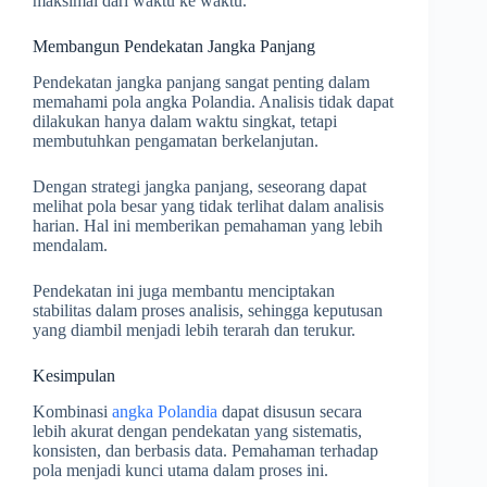
maksimal dari waktu ke waktu.
Membangun Pendekatan Jangka Panjang
Pendekatan jangka panjang sangat penting dalam
memahami pola angka Polandia. Analisis tidak dapat
dilakukan hanya dalam waktu singkat, tetapi
membutuhkan pengamatan berkelanjutan.
Dengan strategi jangka panjang, seseorang dapat
melihat pola besar yang tidak terlihat dalam analisis
harian. Hal ini memberikan pemahaman yang lebih
mendalam.
Pendekatan ini juga membantu menciptakan
stabilitas dalam proses analisis, sehingga keputusan
yang diambil menjadi lebih terarah dan terukur.
Kesimpulan
Kombinasi
angka Polandia
dapat disusun secara
lebih akurat dengan pendekatan yang sistematis,
konsisten, dan berbasis data. Pemahaman terhadap
pola menjadi kunci utama dalam proses ini.