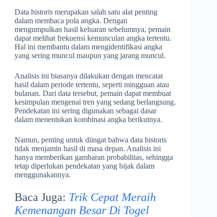
Data historis merupakan salah satu alat penting
dalam membaca pola angka. Dengan
mengumpulkan hasil keluaran sebelumnya, pemain
dapat melihat frekuensi kemunculan angka tertentu.
Hal ini membantu dalam mengidentifikasi angka
yang sering muncul maupun yang jarang muncul.
Analisis ini biasanya dilakukan dengan mencatat
hasil dalam periode tertentu, seperti mingguan atau
bulanan. Dari data tersebut, pemain dapat membuat
kesimpulan mengenai tren yang sedang berlangsung.
Pendekatan ini sering digunakan sebagai dasar
dalam menentukan kombinasi angka berikutnya.
Namun, penting untuk diingat bahwa data historis
tidak menjamin hasil di masa depan. Analisis ini
hanya memberikan gambaran probabilitas, sehingga
tetap diperlukan pendekatan yang bijak dalam
menggunakannya.
Baca Juga:
Trik Cepat Meraih
Kemenangan Besar Di Togel