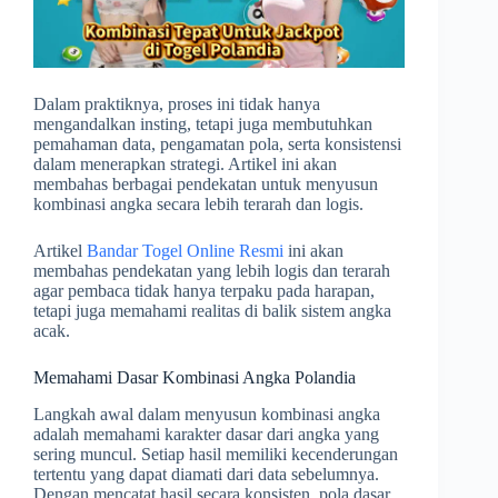
Dalam praktiknya, proses ini tidak hanya
mengandalkan insting, tetapi juga membutuhkan
pemahaman data, pengamatan pola, serta konsistensi
dalam menerapkan strategi. Artikel ini akan
membahas berbagai pendekatan untuk menyusun
kombinasi angka secara lebih terarah dan logis.
Artikel
Bandar Togel Online Resmi
ini akan
membahas pendekatan yang lebih logis dan terarah
agar pembaca tidak hanya terpaku pada harapan,
tetapi juga memahami realitas di balik sistem angka
acak.
Memahami Dasar Kombinasi Angka Polandia
Langkah awal dalam menyusun kombinasi angka
adalah memahami karakter dasar dari angka yang
sering muncul. Setiap hasil memiliki kecenderungan
tertentu yang dapat diamati dari data sebelumnya.
Dengan mencatat hasil secara konsisten, pola dasar