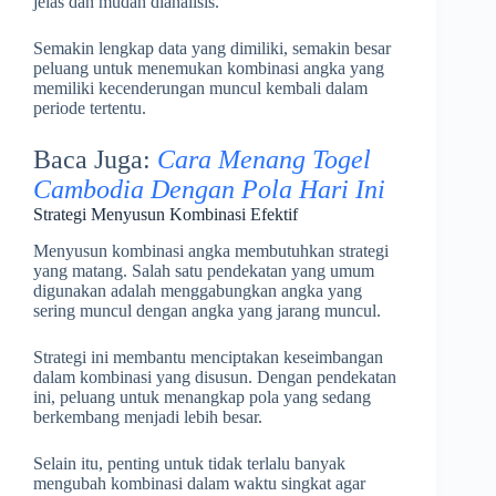
jelas dan mudah dianalisis.
Semakin lengkap data yang dimiliki, semakin besar
peluang untuk menemukan kombinasi angka yang
memiliki kecenderungan muncul kembali dalam
periode tertentu.
Baca Juga:
Cara Menang Togel
Cambodia Dengan Pola Hari Ini
Strategi Menyusun Kombinasi Efektif
Menyusun kombinasi angka membutuhkan strategi
yang matang. Salah satu pendekatan yang umum
digunakan adalah menggabungkan angka yang
sering muncul dengan angka yang jarang muncul.
Strategi ini membantu menciptakan keseimbangan
dalam kombinasi yang disusun. Dengan pendekatan
ini, peluang untuk menangkap pola yang sedang
berkembang menjadi lebih besar.
Selain itu, penting untuk tidak terlalu banyak
mengubah kombinasi dalam waktu singkat agar