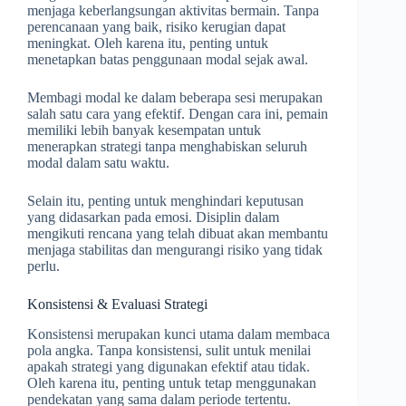
menjaga keberlangsungan aktivitas bermain. Tanpa
perencanaan yang baik, risiko kerugian dapat
meningkat. Oleh karena itu, penting untuk
menetapkan batas penggunaan modal sejak awal.
Membagi modal ke dalam beberapa sesi merupakan
salah satu cara yang efektif. Dengan cara ini, pemain
memiliki lebih banyak kesempatan untuk
menerapkan strategi tanpa menghabiskan seluruh
modal dalam satu waktu.
Selain itu, penting untuk menghindari keputusan
yang didasarkan pada emosi. Disiplin dalam
mengikuti rencana yang telah dibuat akan membantu
menjaga stabilitas dan mengurangi risiko yang tidak
perlu.
Konsistensi & Evaluasi Strategi
Konsistensi merupakan kunci utama dalam membaca
pola angka. Tanpa konsistensi, sulit untuk menilai
apakah strategi yang digunakan efektif atau tidak.
Oleh karena itu, penting untuk tetap menggunakan
pendekatan yang sama dalam periode tertentu.