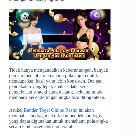
s
b
e
g
e
e
A
o
n
r
p
o
g
a
p
k
e
m
r
Tidak hanya mengandalkan keberuntungan, banyak
pemain mencoba memahami pola angka untuk
mendapatkan hasil yang lebih konsisten. Dengan
pendekatan yang tepat, analisis data, serta
pengelolaan strategi yang matang, peluang untuk
membaca kecenderungan angka bisa ditingkatkan.
Artikel
Bandar Togel Online Resmi
ini akan
membahas berbagai teknik dan pendekatan logis
yang dapat digunakan untuk memahami pola angka
secara lebih sistematis dan terarah.