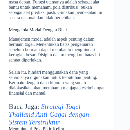
masa depan. Fungsi utamanya adalah sebagai alat
bantu untuk memahami pola distribusi, bukan
sebagai alat prediksi pasti. Gunakan pendekatan ini
secara rasional dan tidak berlebihan.
Mengelola Modal Dengan Bijak
Manajemen modal adalah aspek penting dalam
bermain togel. Menentukan batas pengeluaran
sebelum bermain dapat membantu menghindari
kerugian besar. Disiplin dalam mengikuti batas ini
sangat diperlukan.
Selain itu, hindari menggunakan dana yang
seharusnya digunakan untuk kebutuhan penting.
Bermain dengan dana hiburan yang sudah
dialokasikan akan membantu menjaga keseimbangan
finansial dan mental.
Baca Juga:
Strategi Togel
Thailand Anti Gagal dengan
Sistem Terstruktur
Menghindari Pola Pikir Keliru