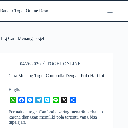
Skip
to
Bandar Togel Online Resmi
content
Tag
Cara Menang Togel
04/26/2026
TOGEL ONLINE
Cara Menang Togel Cambodia Dengan Pola Hari Ini
Bagikan
W
F
M
T
S
L
X
S
h
a
e
e
k
i
h
Permainan togel Cambodia sering menarik perhatian
a
c
s
l
y
n
a
karena dianggap memiliki pola tertentu yang bisa
t
e
s
e
p
e
r
dipelajari.
s
b
e
g
e
e