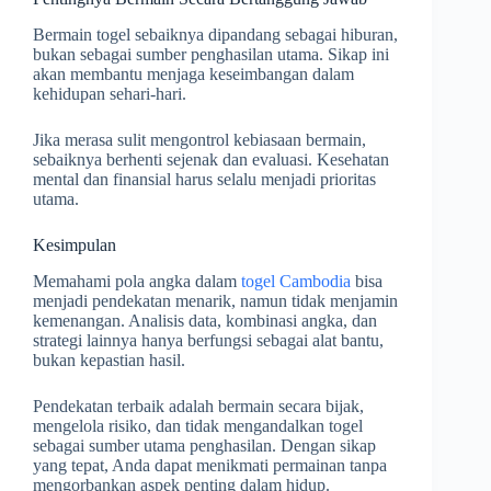
Bermain togel sebaiknya dipandang sebagai hiburan,
bukan sebagai sumber penghasilan utama. Sikap ini
akan membantu menjaga keseimbangan dalam
kehidupan sehari-hari.
Jika merasa sulit mengontrol kebiasaan bermain,
sebaiknya berhenti sejenak dan evaluasi. Kesehatan
mental dan finansial harus selalu menjadi prioritas
utama.
Kesimpulan
Memahami pola angka dalam
togel Cambodia
bisa
menjadi pendekatan menarik, namun tidak menjamin
kemenangan. Analisis data, kombinasi angka, dan
strategi lainnya hanya berfungsi sebagai alat bantu,
bukan kepastian hasil.
Pendekatan terbaik adalah bermain secara bijak,
mengelola risiko, dan tidak mengandalkan togel
sebagai sumber utama penghasilan. Dengan sikap
yang tepat, Anda dapat menikmati permainan tanpa
mengorbankan aspek penting dalam hidup.