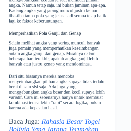
angka. Namun tetap saja, ini bukan jaminan apa-apa.
Kadang angka yang jarang muncul justru keluar
tiba-tiba tanpa pola yang jelas. Jadi semua tetap balik
lagi ke faktor keberuntungan.
Memperhatikan Pola Ganjil dan Genap
Selain melihat angka yang sering muncul, banyak
juga pemain yang memperhatikan keseimbangan
antara angka ganjil dan genap. Misalnya dalam
beberapa hari terakhir, apakah angka ganjil lebih
banyak atau justru genap yang mendominasi.
Dari situ biasanya mereka mencoba
menyeimbangkan pilihan angka supaya tidak terlalu
berat di satu sisi saja. Ada juga yang
menggabungkan angka besar dan kecil supaya lebih
variatif. Cara ini sebenarnya hanya untuk membuat
kombinasi terasa lebih “rapi” secara logika, bukan
karena ada kepastian hasil.
Baca Juga:
Rahasia Besar Togel
Bolivia Yang Jarang Terungkap