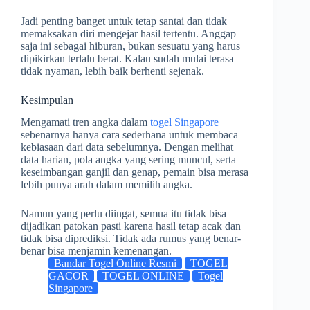
Jadi penting banget untuk tetap santai dan tidak
memaksakan diri mengejar hasil tertentu. Anggap
saja ini sebagai hiburan, bukan sesuatu yang harus
dipikirkan terlalu berat. Kalau sudah mulai terasa
tidak nyaman, lebih baik berhenti sejenak.
Kesimpulan
Mengamati tren angka dalam
togel Singapore
sebenarnya hanya cara sederhana untuk membaca
kebiasaan dari data sebelumnya. Dengan melihat
data harian, pola angka yang sering muncul, serta
keseimbangan ganjil dan genap, pemain bisa merasa
lebih punya arah dalam memilih angka.
Namun yang perlu diingat, semua itu tidak bisa
dijadikan patokan pasti karena hasil tetap acak dan
tidak bisa diprediksi. Tidak ada rumus yang benar-
benar bisa menjamin kemenangan.
Bandar Togel Online Resmi
TOGEL
GACOR
TOGEL ONLINE
Togel
Singapore